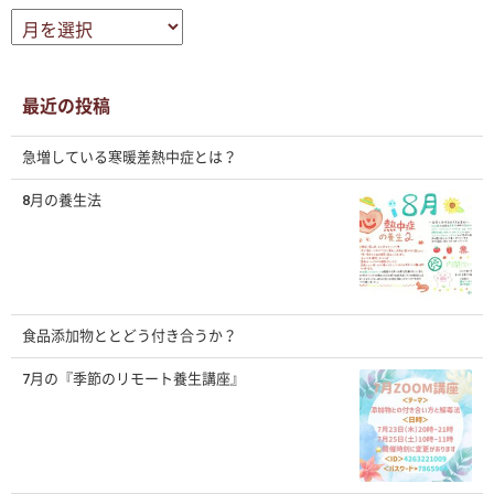
ア
ー
カ
イ
ブ
最近の投稿
急増している寒暖差熱中症とは？
8月の養生法
食品添加物ととどう付き合うか？
7月の『季節のリモート養生講座』