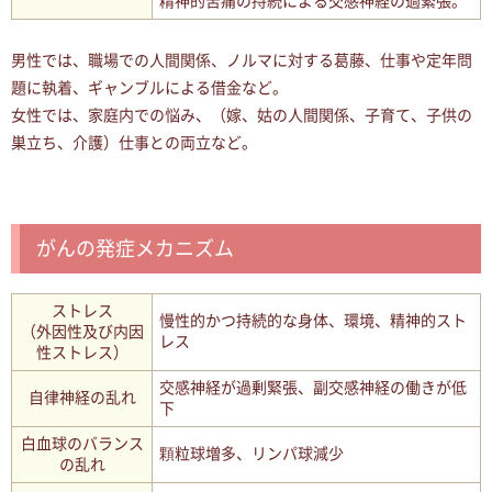
精神的苦痛の持続による交感神経の過緊張。
男性では、職場での人間関係、ノルマに対する葛藤、仕事や定年問
題に執着、ギャンブルによる借金など。
女性では、家庭内での悩み、（嫁、姑の人間関係、子育て、子供の
巣立ち、介護）仕事との両立など。
がんの発症メカニズム
ストレス
慢性的かつ持続的な身体、環境、精神的スト
（外因性及び内因
レス
性ストレス）
交感神経が過剰緊張、副交感神経の働きが低
自律神経の乱れ
下
白血球のバランス
顆粒球増多、リンパ球減少
の乱れ