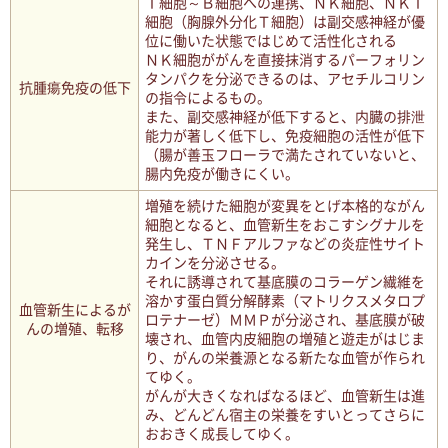
Ｔ細胞～Ｂ細胞への連携、ＮＫ細胞、ＮＫＴ
細胞（胸腺外分化Ｔ細胞）は副交感神経が優
位に働いた状態ではじめて活性化される
ＮＫ細胞ががんを直接抹消するパーフォリン
タンパクを分泌できるのは、アセチルコリン
抗腫瘍免疫の低下
の指令によるもの。
また、副交感神経が低下すると、内臓の排泄
能力が著しく低下し、免疫細胞の活性が低下
（腸が善玉フローラで満たされていないと、
腸内免疫が働きにくい。
増殖を続けた細胞が変異をとげ本格的ながん
細胞となると、血管新生をおこすシグナルを
発生し、ＴＮＦアルファなどの炎症性サイト
カインを分泌させる。
それに誘導されて基底膜のコラーゲン繊維を
溶かす蛋白質分解酵素（マトリクスメタロプ
血管新生によるが
ロテナーゼ）ＭＭＰが分泌され、基底膜が破
んの増殖、転移
壊され、血管内皮細胞の増殖と遊走がはじま
り、がんの栄養源となる新たな血管が作られ
てゆく。
がんが大きくなればなるほど、血管新生は進
み、どんどん宿主の栄養をすいとってさらに
おおきく成長してゆく。