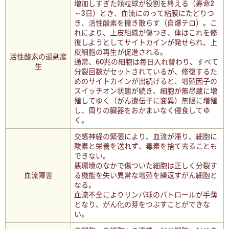
増加しすぎた顆粒球が役割を終える（寿命2
～3日）とき、血流にのって粘膜にたどりつ
き、活性酸素を撒き散らす（自爆テロ）。こ
れにより、上皮組織が傷つき、体はこれを修
復しようとしてサイトカインが発せられ、上
皮細胞の再生が促進される。
活性酸素の過剰産
通常、60兆の細胞は毎日入れ替わり、すべて
生
分裂回数がセットされているが、修復するた
めのサイトカインが出続けると、増殖因子の
スイッチオン状態が続き、細胞が無尽蔵に増
殖してゆく（がん遺伝子に変異）無限に増殖
し、周りの臓器をおかまいなく侵食してゆ
く。
交感神経の緊張により、血流が滞り、細胞に
酸素と栄養を送れず、毒素を捨て去ることも
できない。
悪環境のなかで傷ついた細胞は正しく分裂す
血流障害
る機能を失い異常な増殖を繰返すがん細胞と
なる。
血流不全によりリンパ球のパトロールが手薄
となり、がん化の芽をつぶすことができな
い。