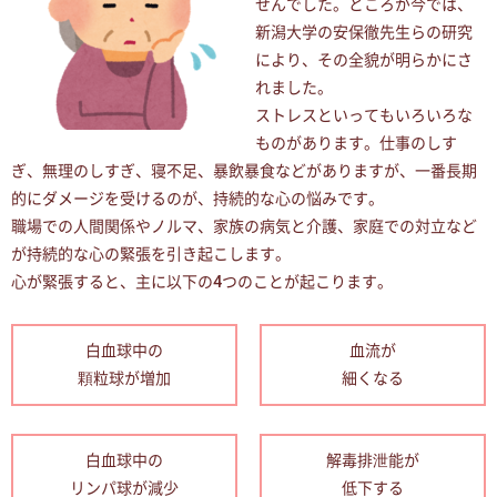
せんでした。ところが今では、
新潟大学の安保徹先生らの研究
により、その全貌が明らかにさ
れました。
ストレスといってもいろいろな
ものがあります。仕事のしす
ぎ、無理のしすぎ、寝不足、暴飲暴食などがありますが、一番長期
的にダメージを受けるのが、持続的な心の悩みです。
職場での人間関係やノルマ、家族の病気と介護、家庭での対立など
が持続的な心の緊張を引き起こします。
心が緊張すると、主に以下の4つのことが起こります。
白血球中の
血流が
顆粒球が増加
細くなる
白血球中の
解毒排泄能が
リンパ球が減少
低下する