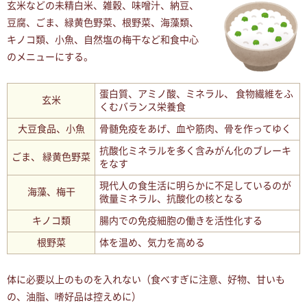
玄米などの未精白米、雑穀、味噌汁、納豆、
豆腐、ごま、緑黄色野菜、根野菜、海藻類、
キノコ類、小魚、自然塩の梅干など和食中心
のメニューにする。
蛋白質、アミノ酸、ミネラル、 食物繊維をふ
玄米
くむバランス栄養食
大豆食品、小魚
骨髄免疫をあげ、血や筋肉、骨を作ってゆく
抗酸化ミネラルを多く含みがん化のブレーキ
ごま、 緑黄色野菜
をなす
現代人の食生活に明らかに不足しているのが
海藻、梅干
微量ミネラル、抗酸化の核となる
キノコ類
腸内での免疫細胞の働きを活性化する
根野菜
体を温め、気力を高める
体に必要以上のものを入れない（食べすぎに注意、好物、甘いも
の、油脂、嗜好品は控えめに）