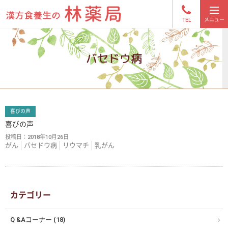
TEL
バセドウ病
喜びの声
喜びの声
投稿日：
2018年10月26日
がん
バセドウ病
リウマチ
乳がん
カテゴリー
Q &Aコーナー (18)