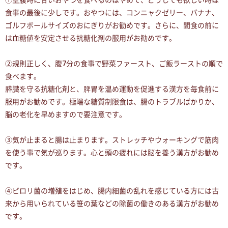
①空腹時に甘いおやつを食べるのはやめて、どうしても欲しい時は
食事の最後に少しです。おやつには、コンニャクゼリー、バナナ、
ゴルフボールサイズのおにぎりがお勧めです。さらに、間食の前に
は血糖値を安定させる抗糖化剤の服用がお勧めです。
②規則正しく、腹7分の食事で野菜ファースト、ご飯ラーストの順で
食べます。
膵臓を守る抗糖化剤と、脾胃を温め運動を促進する漢方を毎食前に
服用がお勧めです。極端な糖質制限食は、腸のトラブルばかりか、
脳の老化を早めますので要注意です。
③気が止まると腸は止まります。ストレッチやウォーキングで筋肉
を使う事で気が巡ります。心と頭の疲れには脳を養う漢方がお勧め
です。
④ピロリ菌の増殖をはじめ、腸内細菌の乱れを感じている方には古
来から用いられている笹の葉などの除菌の働きのある漢方がお勧め
です。