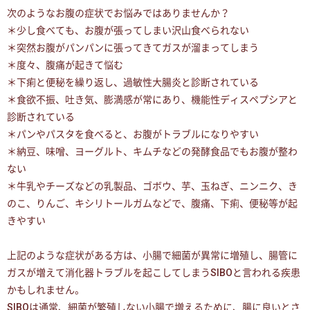
次のようなお腹の症状でお悩みではありませんか？
＊少し食べても、お腹が張ってしまい沢山食べられない
＊突然お腹がパンパンに張ってきてガスが溜まってしまう
＊度々、腹痛が起きて悩む
＊下痢と便秘を繰り返し、過敏性大腸炎と診断されている
＊食欲不振、吐き気、膨満感が常にあり、機能性ディスペプシアと
診断されている
＊パンやパスタを食べると、お腹がトラブルになりやすい
＊納豆、味噌、ヨーグルト、キムチなどの発酵食品でもお腹が整わ
ない
＊牛乳やチーズなどの乳製品、ゴボウ、芋、玉ねぎ、ニンニク、き
のこ、りんご、キシリトールガムなどで、腹痛、下痢、便秘等が起
きやすい
上記のような症状がある方は、小腸で細菌が異常に増殖し、腸管に
ガスが増えて消化器トラブルを起こしてしまうSIBOと言われる疾患
かもしれません。
SIBOは通常、細菌が繁殖しない小腸で増えるために、腸に良いとさ