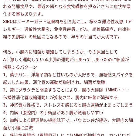
れる発酵食品や、最近の餌となる食物繊維を摂るとさらに症状が悪
化する事もあります。
SIBOはリーキーガット症候群を引き起こし、様々な難治性疾患（ア
レルギー、過敏性大腸炎、免疫性疾患、がん、線維筋痛症、自律神
経の失調等）の原因にもなるので、早めの手当てが大切です。
何故、小腸内に細菌が増殖してしまうのか、その原因として
A：激しく運動している小腸の運動が止まってしまうために細菌が
増殖するパターン
1、菓子パン、洋菓子類など甘いものが大好きで、血糖値スパイクを
起こした結果、消化管の運動が抑制され、細菌が増殖
2、常にダラダラと間食することにより、腸の大掃除（MMC・・・
伝播性消化管収縮運動）が抑制され、腸内に細菌が繁殖する
3、神経質な性格で、ストレスを感じると腸の運動が止まってしまう
4、内臓（腹腔内）の手術歴があり腸が癒着しやすい
5、加齢による腸運動の機能低下で、バウヒン弁が緩み、大腸内の細
菌が小腸に逆流
6、感染性胃腸炎（胃腸風邪）によりMMCが抑制され、カンピロバ