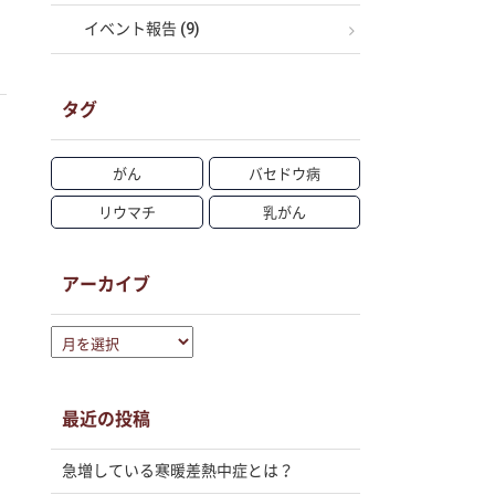
イベント報告 (9)
タグ
がん
バセドウ病
リウマチ
乳がん
アーカイブ
ア
ー
カ
イ
最近の投稿
ブ
急増している寒暖差熱中症とは？