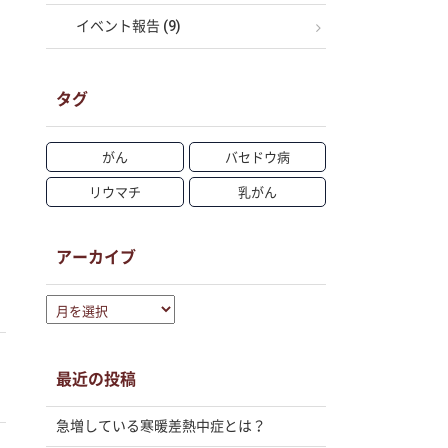
イベント報告 (9)
タグ
がん
バセドウ病
リウマチ
乳がん
アーカイブ
ア
ー
カ
イ
最近の投稿
ブ
急増している寒暖差熱中症とは？