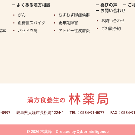
よくある漢方相談
喜びの声
ご
お問い合わせ
がん
むずむず脚症候群
お問い合わせ
血糖値スパイク
更年期障害
ご相談予約
絵本
バセドウ病
アトピー性皮膚炎
-0997
岐阜県大垣市長松町1224-1
TEL：0584-91-8077
FAX：0584-91
© 2026 林薬局
Created by
CyberIntelligence