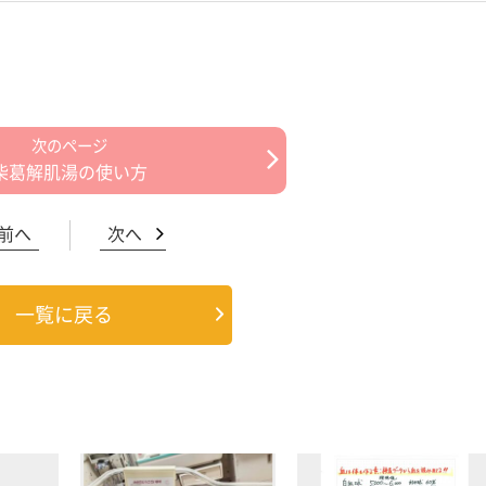
柴葛解肌湯の使い方
前へ
次へ
一覧に戻る