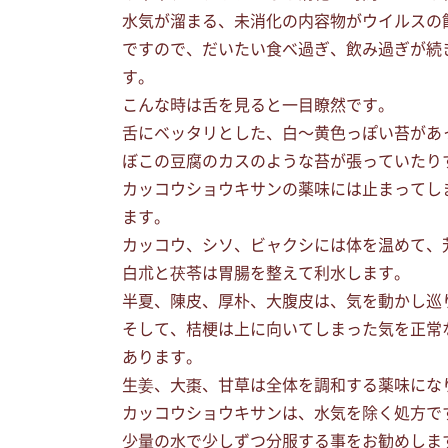
水気が溜まる、未消化の内容物がウイルスの
ですので、だいたい食べ過ぎ、飲み過ぎが続
す。
こんな時は舌を見ると一目瞭然です。
舌にベッタリとした、白〜黄色っぽい苔があ
ぼこの豆腐のカスのような苔が張っていたり
カッコウショウキサンの薬味には止まってし
ます。
カッコウ、シソ、ビャクシには体を温めて、
白朮と茯苓は胃腸を整えて利水します。
半夏、陳皮、厚朴、大腹皮は、気を動かし巡
そして、桔梗は上に向いてしまった気を正常
あります。
生姜、大棗、甘草は全体を調和する薬味にな
カッコウショウキサンは、水気を除く処方で
少量の水で少しずつ分服する事をお勧めしま