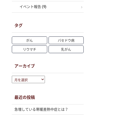
イベント報告 (9)
タグ
がん
バセドウ病
リウマチ
乳がん
アーカイブ
ア
ー
カ
イ
最近の投稿
ブ
急増している寒暖差熱中症とは？