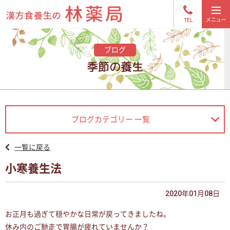
TEL
ブログ
季節の養生
ブログカテゴリー 一覧
一覧に戻る
小寒養生法
2020年01月08日
お正月も過ぎて穏やかな日常が戻ってきましたね。
休み内のご馳走で胃腸が疲れていませんか？