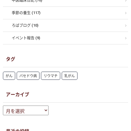
中医臨床日記 (70)
季節の養生 (117)
ろばブログ (10)
イベント報告 (9)
タグ
がん
バセドウ病
リウマチ
乳がん
アーカイブ
ア
ー
カ
イ
ブ