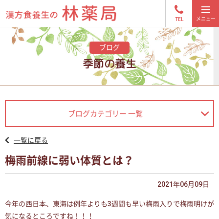
TEL
ブログ
季節の養生
ブログカテゴリー 一覧
一覧に戻る
梅雨前線に弱い体質とは？
2021年06月09日
今年の西日本、東海は例年よりも3週間も早い梅雨入りで梅雨明けが
気になるところですね！！！