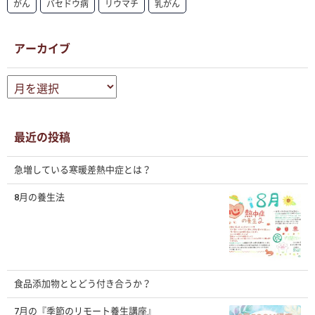
がん
バセドウ病
リウマチ
乳がん
アーカイブ
ア
ー
カ
イ
ブ
最近の投稿
急増している寒暖差熱中症とは？
8月の養生法
食品添加物ととどう付き合うか？
7月の『季節のリモート養生講座』