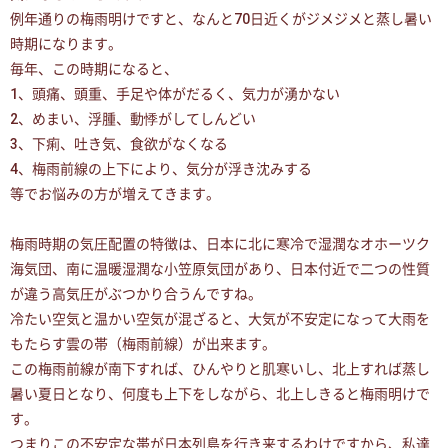
例年通りの梅雨明けですと、なんと70日近くがジメジメと蒸し暑い
時期になります。
毎年、この時期になると、
1、頭痛、頭重、手足や体がだるく、気力が湧かない
2、めまい、浮腫、動悸がしてしんどい
3、下痢、吐き気、食欲がなくなる
4、梅雨前線の上下により、気分が浮き沈みする
等でお悩みの方が増えてきます。
梅雨時期の気圧配置の特徴は、日本に北に寒冷で湿潤なオホーツク
海気団、南に温暖湿潤な小笠原気団があり、日本付近で二つの性質
が違う高気圧がぶつかり合うんですね。
冷たい空気と温かい空気が混ざると、大気が不安定になって大雨を
もたらす雲の帯（梅雨前線）が出来ます。
この梅雨前線が南下すれば、ひんやりと肌寒いし、北上すれば蒸し
暑い夏日となり、何度も上下をしながら、北上しきると梅雨明けで
す。
つまりこの不安定な帯が日本列島を行き来するわけですから、私達