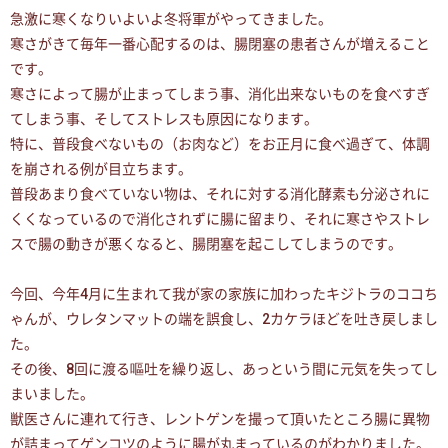
急激に寒くなりいよいよ冬将軍がやってきました。
寒さがきて毎年一番心配するのは、腸閉塞の患者さんが増えること
です。
寒さによって腸が止まってしまう事、消化出来ないものを食べすぎ
てしまう事、そしてストレスも原因になります。
特に、普段食べないもの（お肉など）をお正月に食べ過ぎて、体調
を崩される例が目立ちます。
普段あまり食べていない物は、それに対する消化酵素も分泌されに
くくなっているので消化されずに腸に留まり、それに寒さやストレ
スで腸の動きが悪くなると、腸閉塞を起こしてしまうのです。
今回、今年4月に生まれて我が家の家族に加わったキジトラのココち
ゃんが、ウレタンマットの端を誤食し、2カケラほどを吐き戻しまし
た。
その後、8回に渡る嘔吐を繰り返し、あっという間に元気を失ってし
まいました。
獣医さんに連れて行き、レントゲンを撮って頂いたところ腸に異物
が詰まってゲンコツのように腸が丸まっているのがわかりました。