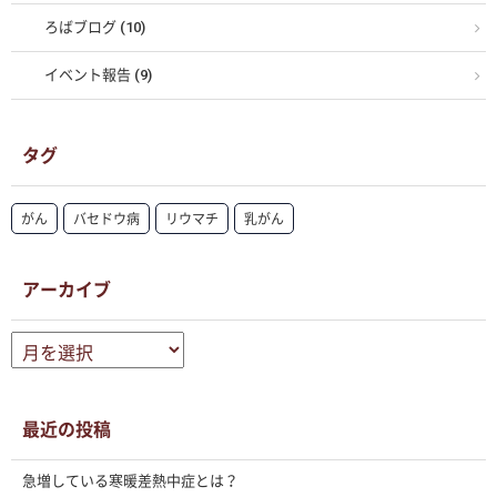
ろばブログ (10)
イベント報告 (9)
タグ
がん
バセドウ病
リウマチ
乳がん
アーカイブ
ア
ー
カ
イ
ブ
最近の投稿
急増している寒暖差熱中症とは？