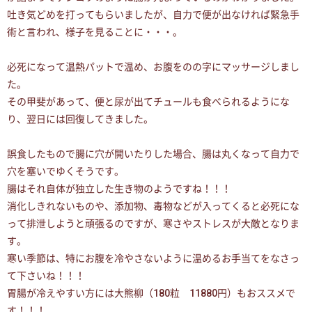
吐き気どめを打ってもらいましたが、自力で便が出なければ緊急手
術と言われ、様子を見ることに・・・。
必死になって温熱パットで温め、お腹をのの字にマッサージしまし
た。
その甲斐があって、便と尿が出てチュールも食べられるようにな
り、翌日には回復してきました。
誤食したもので腸に穴が開いたりした場合、腸は丸くなって自力で
穴を塞いでゆくそうです。
腸はそれ自体が独立した生き物のようですね！！！
消化しきれないものや、添加物、毒物などが入ってくると必死にな
って排泄しようと頑張るのですが、寒さやストレスが大敵となりま
す。
寒い季節は、特にお腹を冷やさないように温めるお手当てをなさっ
て下さいね！！！
胃腸が冷えやすい方には大熊柳（180粒 11880円）もおススメで
す！！！