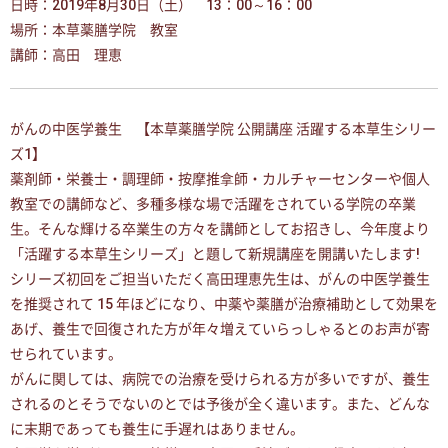
日時：2019年8月30日（土） 13：00～16：00
場所：本草薬膳学院 教室
講師：高田 理恵
がんの中医学養生 【本草薬膳学院 公開講座 活躍する本草生シリー
ズ1】
薬剤師・栄養士・調理師・按摩推拿師・カルチャーセンターや個人
教室での講師など、多種多様な場で活躍をされている学院の卒業
生。そんな輝ける卒業生の方々を講師としてお招きし、今年度より
「活躍する本草生シリーズ」と題して新規講座を開講いたします!
シリーズ初回をご担当いただく高田理恵先生は、がんの中医学養生
を推奨されて 15 年ほどになり、中薬や薬膳が治療補助として効果を
あげ、養生で回復された方が年々増えていらっしゃるとのお声が寄
せられています。
がんに関しては、病院での治療を受けられる方が多いですが、養生
されるのとそうでないのとでは予後が全く違います。また、どんな
に末期であっても養生に手遅れはありません。