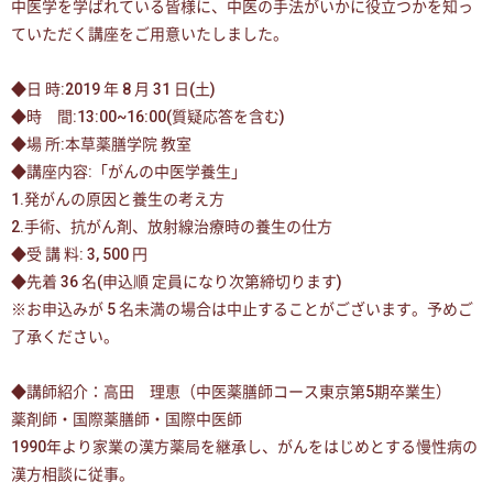
中医学を学ばれている皆様に、中医の手法がいかに役立つかを知っ
ていただく講座をご用意いたしました。
◆日 時:2019 年 8 月 31 日(土)
◆時 間:13:00~16:00(質疑応答を含む)
◆場 所:本草薬膳学院 教室
◆講座内容:「がんの中医学養生」
1.発がんの原因と養生の考え方
2.手術、抗がん剤、放射線治療時の養生の仕方
◆受 講 料: 3, 500 円
◆先着 36 名(申込順 定員になり次第締切ります)
※お申込みが 5 名未満の場合は中止することがございます。予めご
了承ください。
◆講師紹介：高田 理恵（中医薬膳師コース東京第5期卒業生）
薬剤師・国際薬膳師・国際中医師
1990年より家業の漢方薬局を継承し、がんをはじめとする慢性病の
漢方相談に従事。