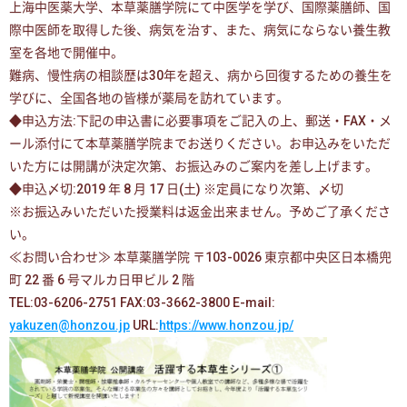
上海中医薬大学、本草薬膳学院にて中医学を学び、国際薬膳師、国
際中医師を取得した後、病気を治す、また、病気にならない養生教
室を各地で開催中。
難病、慢性病の相談歴は30年を超え、病から回復するための養生を
学びに、全国各地の皆様が薬局を訪れています。
◆申込方法:下記の申込書に必要事項をご記入の上、郵送・FAX・メ
ール添付にて本草薬膳学院までお送りください。お申込みをいただ
いた方には開講が決定次第、お振込みのご案内を差し上げます。
◆申込〆切:2019 年 8 月 17 日(土) ※定員になり次第、〆切
※お振込みいただいた授業料は返金出来ません。予めご了承くださ
い。
≪お問い合わせ≫ 本草薬膳学院 〒103-0026 東京都中央区日本橋兜
町 22 番 6 号マルカ日甲ビル 2 階
TEL:03-6206-2751 FAX:03-3662-3800 E-mail:
yakuzen@honzou.jp
URL:
https://www.honzou.jp/