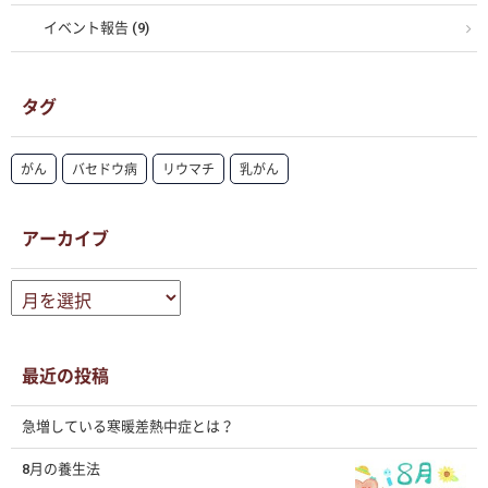
イベント報告 (9)
タグ
がん
バセドウ病
リウマチ
乳がん
アーカイブ
ア
ー
カ
イ
ブ
最近の投稿
急増している寒暖差熱中症とは？
8月の養生法