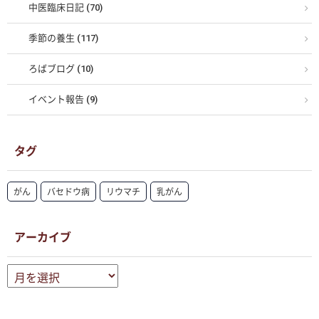
中医臨床日記 (70)
季節の養生 (117)
ろばブログ (10)
イベント報告 (9)
タグ
がん
バセドウ病
リウマチ
乳がん
アーカイブ
ア
ー
カ
イ