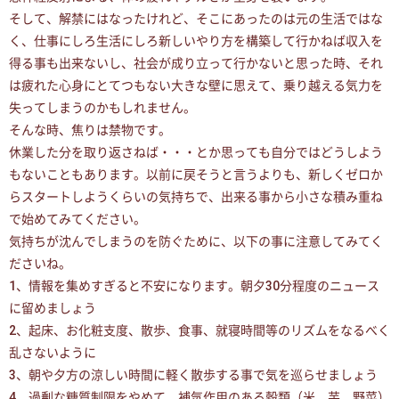
そして、解禁にはなったけれど、そこにあったのは元の生活ではな
く、仕事にしろ生活にしろ新しいやり方を構築して行かねば収入を
得る事も出来ないし、社会が成り立って行かないと思った時、それ
は疲れた心身にとてつもない大きな壁に思えて、乗り越える気力を
失ってしまうのかもしれません。
そんな時、焦りは禁物です。
休業した分を取り返さねば・・・とか思っても自分ではどうしよう
もないこともあります。以前に戻そうと言うよりも、新しくゼロか
らスタートしようくらいの気持ちで、出来る事から小さな積み重ね
で始めてみてください。
気持ちが沈んでしまうのを防ぐために、以下の事に注意してみてく
ださいね。
1、情報を集めすぎると不安になります。朝夕30分程度のニュース
に留めましょう
2、起床、お化粧支度、散歩、食事、就寝時間等のリズムをなるべく
乱さないように
3、朝や夕方の涼しい時間に軽く散歩する事で気を巡らせましょう
4、過剰な糖質制限をやめて、補気作用のある穀類（米、芋、野菜）