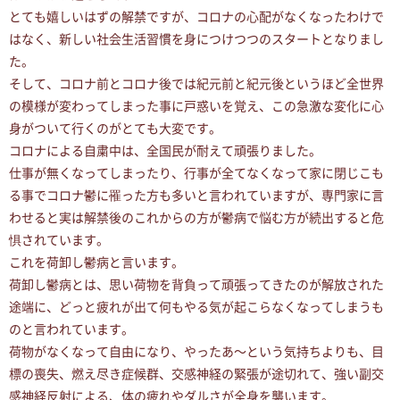
とても嬉しいはずの解禁ですが、コロナの心配がなくなったわけで
はなく、新しい社会生活習慣を身につけつつのスタートとなりまし
た。
そして、コロナ前とコロナ後では紀元前と紀元後というほど全世界
の模様が変わってしまった事に戸惑いを覚え、この急激な変化に心
身がついて行くのがとても大変です。
コロナによる自粛中は、全国民が耐えて頑張りました。
仕事が無くなってしまったり、行事が全てなくなって家に閉じこも
る事でコロナ鬱に罹った方も多いと言われていますが、専門家に言
わせると実は解禁後のこれからの方が鬱病で悩む方が続出すると危
惧されています。
これを荷卸し鬱病と言います。
荷卸し鬱病とは、思い荷物を背負って頑張ってきたのが解放された
途端に、どっと疲れが出て何もやる気が起こらなくなってしまうも
のと言われています。
荷物がなくなって自由になり、やったあ〜という気持ちよりも、目
標の喪失、燃え尽き症候群、交感神経の緊張が途切れて、強い副交
感神経反射による、体の疲れやダルさが全身を襲います。