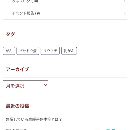
ろばブログ (10)
イベント報告 (9)
タグ
がん
バセドウ病
リウマチ
乳がん
アーカイブ
ア
ー
カ
イ
ブ
最近の投稿
急増している寒暖差熱中症とは？