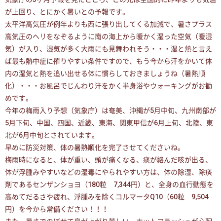
が上回り、とにかく暑いとの予報です。
太平洋高気圧が例年よりも西に張り出してくる加減で、暑さプラス
高気圧のヘリをなぞるように南の海上から暖かく湿った空気（暖湿
気）が入り、湿気が多く大雨にも見舞われそう・・・湿と熱と言え
ば最も熱中症に罹りやすい条件ですので、もう今から汗をかいて体
内の湿気と熱を追い出せる体に慣らしておきましょうね（暑熱順
化）・・・お風呂でじんわり汗をかく半身浴やウォーキングがお勧
めです。
今年の梅雨入り予想（気象庁）は奄美、沖縄が5月中旬、九州南部が
5月下旬、中国、四国、近畿、東海、関東甲信が6月上旬、北陸、東
北が6月中旬とされています。
早めに防災対策、体の暑熱順化を完了させてくださいね。
梅雨時になると、体が重い、頭が痛くなる、痰が絡んだ咳が出る、
体が浮腫みやすいなどの湿毒にやられやすい方は、体の除湿、除痰
剤であるセンザンショヨ（180粒 7,344円）と、全身の血行動態を
高めてだるさや疲れ、浮腫みを除くコルマータQ10（60粒 9,504
円）を今から常備ください！！！