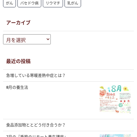
がん
バセドウ病
リウマチ
乳がん
アーカイブ
ア
ー
カ
イ
ブ
最近の投稿
急増している寒暖差熱中症とは？
8月の養生法
食品添加物ととどう付き合うか？
7月の『季節のリモート養生講座』