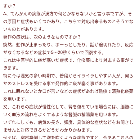
すか？
A、てんかんの病態が漢方で何とかならないかと言う事ですが、そ
の原因と症状もいくつかあり、こちらで対応出来るものとそうでな
いものとがあります。
発作の症状は、次のようなものですか？
突然、動作が止まったり、ボーっとしたり、話が途切れたり、反応
がなくなるなどの症状で5〜20秒くらいで回復する。
これは中医学的に痰が塞いだ症状で、化痰薬により対応する事がで
きます。
特に今は湿気の多い時期で、普段からイライラしやすい人が、何ら
かのストレスを受ける事で発作的に痰が塞ぐ事があります。
これに眠れないとか口が苦いなどの症状があれば熱痰で清熱化痰薬
を用います。
又、これらの症状が慢性化して、腎を傷めている場合には、脳髄に
いく血液の流れをよくするような督脈の補陽薬を用います。
いずれにしても、病気の長さ、頻度、具体的な症状などをお聞きし
ませんと対応できるかどうかわかりかねます。
例えば、突然卒倒して泡を吹くような病態ですと、今あるこちらの