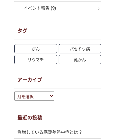
イベント報告 (9)
タグ
がん
バセドウ病
リウマチ
乳がん
アーカイブ
ア
ー
カ
イ
最近の投稿
ブ
急増している寒暖差熱中症とは？