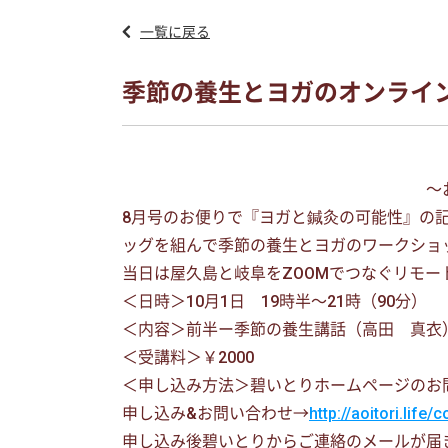
一覧に戻る
季節の養生とヨガのオンライ
〜お知ら
8月号のお便りで『ヨガと鍼灸の可能性』の
ッグを組んで季節の養生とヨガのワークショ
当日は屋久島と岐阜をZOOMでつなぐリモー
＜日時＞10月1日 19時半〜21時（90分）
＜内容＞前半ー季節の養生講話（高田 真衣）
＜受講料＞￥2000
＜申し込み方法＞碧いとりホームページのお
申し込み&お問い合わせ→
http://aoitori.life/
申し込み後碧いとりからご連絡のメールが届