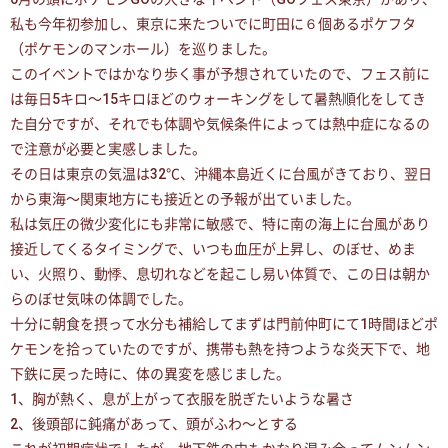
私も今年初参加し、東京に来たついでに町田に６個あるポケフタ
（ポケモンのマンホール）を巡りました。
このイベントではかなり歩く事が予想されていたので、フェス前に
は毎日5キロ〜15キロほどのウォーキングをして暑熱順化をしてき
た自分ですが、それでも体調や気候条件によっては熱中症になるの
で注意が必要と実感しました。
その日は東京の気温は32℃、沖縄本島近くに台風がきており、翌日
から東海〜関東地方にも接近との予報が出ていました。
私は気圧の微少変化にも非常に敏感で、特に南の海上に台風があり
接近してくるタイミングで、いつも血圧が上昇し、のぼせ、めま
い、火照り、動悸、息切れなどを起こし易い体質で、この日は朝か
らのぼせ気味の体調でした。
十分に朝食を摂って水分も補給してまずは門前仲町にて1時間ほどポ
ケモンを拾っていたのですが、携帯も熱を持つような炎天下で、地
下鉄に戻った時に、体の異変を感じました。
1、胸が熱く、息が上がって衣服を脱ぎたいような暑さ
2、後頭部に鈍痛があって、頭がふわ〜とする