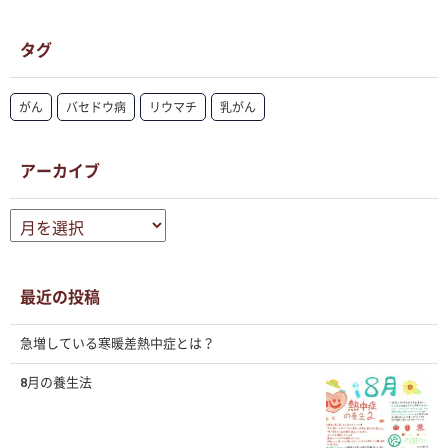
タグ
がん
バセドウ病
リウマチ
乳がん
アーカイブ
ア
ー
カ
イ
ブ
最近の投稿
急増している寒暖差熱中症とは？
8月の養生法