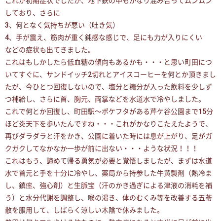
これが初期症状でしたが、地下鉄の中もかなり混み合ってムンムン
しており、さらに
3、何となく気持ちが悪い（吐き気）
4、手が震え、筋肉が重く鈍感な感じで、足にも力が入りにくい
などの症状も出てきました。
これはもしかしたら低血糖の傾向もあるかも・・・と思い町田につ
いてすぐに、サンドイッチ2切れとアイスコーヒーを何とか頂きまし
たが、今ひとつ回復しないので、塩分と糖分が入った飲料を少しず
つ補給し、さらに首、胸元、両掌などを水道水で冷やしました。
これで何とか回復し、町田駅〜ポケフタがある芹ケ谷公園まで15分
ほど炎天下を歩いたんですね・・・これがかなりこたえたようで、
再びダラダラと汗をかき、公園に着いた時には息が上がり、足がガ
クガクしてなかなか一歩が前に出ない・・・ような状況！！！
これはもう、諦めて帰る勇気が必要と覚悟しましたが、まずは水道
水で首元と手を十分に冷やし、薬局から持参した牛黄製剤（熱冷ま
し、鎮痙、強心剤）と生脈宝（汗のかき過ぎによる津液の消耗を補
う）と水分代謝を調整し、喉の渇き、体のむくみ等を改善する五苓
散を服用して、しばらく涼しい木陰で休みました。