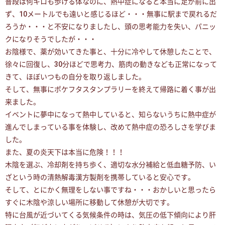
普段は何キロも歩ける体なのに、熱中症になると本当に足が前に出
ず、10メートルでも遠いと感じるほど・・・無事に駅まで戻れるだ
ろうか・・・と不安になりましたし、頭の思考能力を失い、パニッ
クになりそうでしたが・・・
お陰様で、薬が効いてきた事と、十分に冷やして休憩したことで、
徐々に回復し、30分ほどで思考力、筋肉の動きなども正常になって
きて、ほぼいつもの自分を取り返しました。
そして、無事にポケフタスタンプラリーを終えて帰路に着く事が出
来ました。
イベントに夢中になって熱中していると、知らないうちに熱中症が
進んでしまっている事を体験し、改めて熱中症の恐ろしさを学びま
した。
また、夏の炎天下は本当に危険！！！
木陰を選ぶ、冷却剤を持ち歩く、適切な水分補給と低血糖予防、い
ざという時の清熱解毒漢方製剤を携帯していると安心です。
そして、とにかく無理をしない事ですね・・・おかしいと思ったら
すぐに木陰や涼しい場所に移動して休憩が大切です。
特に台風が近づいてくる気候条件の時は、気圧の低下傾向により肝